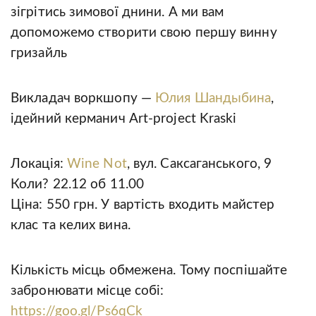
зігрітись зимової днини. А ми вам
допоможемо створити свою першу винну
гризайль
Викладач воркшопу —
Юлия Шандыбина
,
ідейний керманич Art-project Kraski
Локація:
Wine Not
, вул. Саксаганського, 9
Коли? 22.12 об 11.00
Ціна: 550 грн. У вартість входить майстер
клас та келих вина.
Кiлькiсть мiсць обмежена. Тому поспiшайте
забронювати місце собі:
https://goo.gl/Ps6qCk