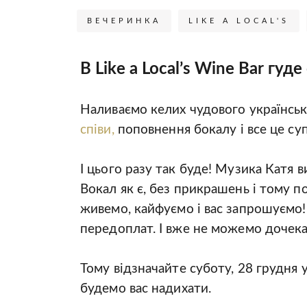
ВЕЧЕРИНКА
LIKE A LOCAL'S
В Like a Local’s Wine Bar гуд
⠀
Наливаємо келих чудового українсько
співи,
поповнення бокалу і все це с
⠀
І цього разу так буде! Музика Катя в
Вокал як є, без прикрашень і тому п
живемо, кайфуємо і вас запрошуємо!
передоплат. І вже не можемо дочека
⠀
Тому відзначайте суботу, 28 грудня
будемо вас надихати.