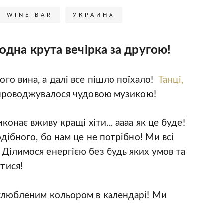
WINE BAR
УКРАИНА
е одна крута вечірка за другою!
го вина, а далі все пішло поїхало!
Танці,
упроводжувалося чудовою музикою!
иконає вживу кращі хіти… аааа як це буде!
одібного, бо нам це не потрібно! Ми всі
 Ділимося енергією без будь яких умов та
тися!
 улюбленим кольором в календарі! Ми